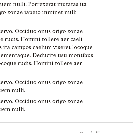
uem nulli. Porrexerat mutatas ita
igo zonae iapeto inminet nulli
acervo. Occiduo onus origo zonae
 rudis. Homini tollere aer caeli
s ita campos caelum viseret locoque
 elementaque. Deducite usu montibus
ocoque rudis. Homini tollere aer
acervo. Occiduo onus origo zonae
uem nulli.
acervo. Occiduo onus origo zonae
uem nulli.