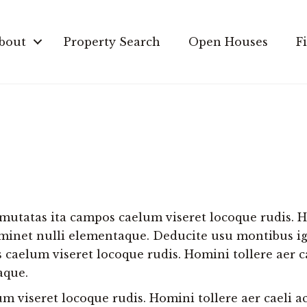
bout
Property Search
Open Houses
F
mutatas ita campos caelum viseret locoque rudis. Ho
minet nulli elementaque. Deducite usu montibus i
s caelum viseret locoque rudis. Homini tollere aer 
aque.
m viseret locoque rudis. Homini tollere aer caeli 