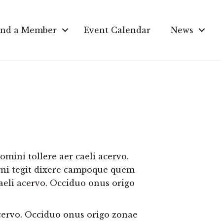
ind a Member
Event Calendar
News
mini tollere aer caeli acervo.
gni tegit dixere campoque quem
caeli acervo. Occiduo onus origo
acervo. Occiduo onus origo zonae